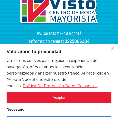
Av. Caracas #9-48 Bogotá
Información general:
3225086184
PQR:
3102133050
Valoramos tu privacidad
HORARIOS DE APERTURA
Utilizamos cookies para mejorar su experiencia de
navegación, ofrecer anuncios o contenido
Miércoles y sábados: 4:00 a. m. - 6:00 p. m.
personalizados y analizar nuestro tráfico. Al hacer clic en
Lunes, martes, jueves y viernes: 9:00 a. m. - 6:00 p. m.
"Aceptar", acepta nuestro uso de
cookies.
Política De Protección Datos Personales
Domingos y festivos: 10:00 a. m. - 5:00 p .m.
Aceptar
HORARIOS DE ADMINISTRACIÓN
Necesario
Lunes a viernes: 9:00 a.m. - 6:00 p.m.