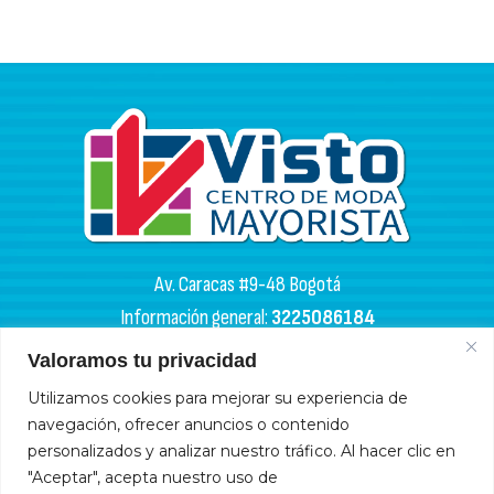
Av. Caracas #9-48 Bogotá
Información general:
3225086184
PQR:
3102133050
Valoramos tu privacidad
HORARIOS DE APERTURA
Utilizamos cookies para mejorar su experiencia de
navegación, ofrecer anuncios o contenido
Miércoles y sábados: 4:00 a. m. - 6:00 p. m.
personalizados y analizar nuestro tráfico. Al hacer clic en
Lunes, martes, jueves y viernes: 9:00 a. m. - 6:00 p. m.
"Aceptar", acepta nuestro uso de