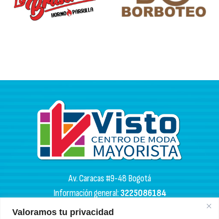
Av. Caracas #9-48 Bogotá
Información general:
3225086184
PQR:
3102133050
Valoramos tu privacidad