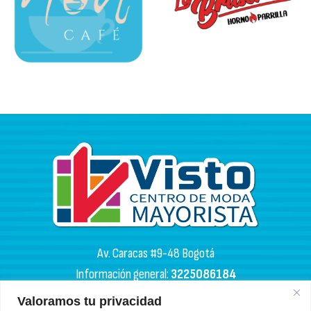
Av. Caracas #9-48 Bogotá
Información general:
3225086184
PQR:
3102133050
Valoramos tu privacidad