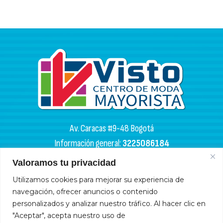
Av. Caracas #9-48 Bogotá
Información general:
3225086184
PQR:
3102133050
Valoramos tu privacidad
HORARIOS DE APERTURA
Utilizamos cookies para mejorar su experiencia de
navegación, ofrecer anuncios o contenido
Miércoles y sábados: 4:00 a. m. - 6:00 p. m.
personalizados y analizar nuestro tráfico. Al hacer clic en
Lunes, martes, jueves y viernes: 9:00 a. m. - 6:00 p. m.
"Aceptar", acepta nuestro uso de