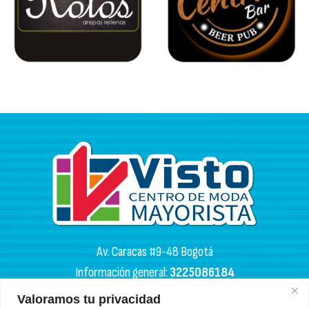
Av. Caracas #9-48 Bogotá
Información general:
3225086184
PQR:
3102133050
Valoramos tu privacidad