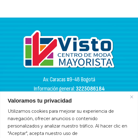
Av. Caracas #9-48 Bogotá
Información general:
3225086184
PQR:
3102133050
Valoramos tu privacidad
HORARIOS DE APERTURA
Utilizamos cookies para mejorar su experiencia de
navegación, ofrecer anuncios o contenido
Miércoles y sábados: 4:00 a. m. - 6:00 p. m.
personalizados y analizar nuestro tráfico. Al hacer clic en
Lunes, martes, jueves y viernes: 9:00 a. m. - 6:00 p. m.
"Aceptar", acepta nuestro uso de