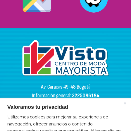
Av. Caracas #9-48 Bogotá
Información general:
3225086184
PQR:
3102133050
Valoramos tu privacidad
HORARIOS DE APERTURA
Utilizamos cookies para mejorar su experiencia de
navegación, ofrecer anuncios o contenido
Miércoles y sábados: 4:00 a. m. - 6:00 p. m.
personalizados y analizar nuestro tráfico. Al hacer clic en