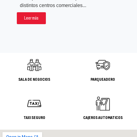
rea
distintos centros comerciales...
pro
Leer más
L
SALA DE NEGOCIOS
PARQUEADERO
TAXI SEGURO
CAJEROS AUTOMATICOS