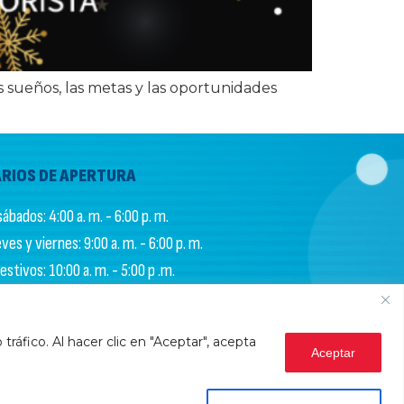
s sueños, las metas y las oportunidades
RIOS DE APERTURA
ábados: 4:00 a. m. - 6:00 p. m.
es y viernes: 9:00 a. m. - 6:00 p. m.
stivos: 10:00 a. m. - 5:00 p .m.
S DE ADMINISTRACIÓN
ráfico. Al hacer clic en "Aceptar", acepta
ernes: 9:00 a.m. - 6:00 p.m.
Aceptar
dos: 9:00 a.m. - 12 m.
Atención en línea