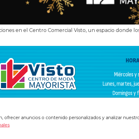
iones en el Centro Comercial Visto, un espacio donde lo
HORA
Miércoles y s
Lunes, martes, juev
Domingos y fe
Av. Caracas #9-48 Bogotá
HORARIO
Información general:
3225086184
 ofrecer anuncios o contenido personalizados y analizar nuestro t
PQR:
3102133050
Lunes a vi
nales
Sába