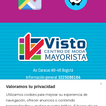
Av. Caracas #9-48 Bogotá
Información general:
3225086184
PQR:
3102133050
Valoramos tu privacidad
HORARIOS DE APERTURA
Utilizamos cookies para mejorar su experiencia de
navegación, ofrecer anuncios o contenido
Miércoles y sábados: 4:00 a. m. - 6:00 p. m.
personalizados y analizar nuestro tráfico. Al hacer clic en