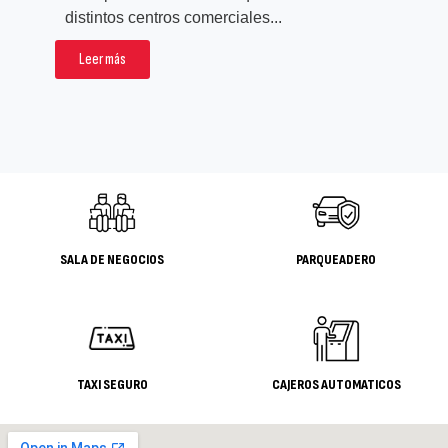
rea
distintos centros comerciales...
pro
Leer más
L
SALA DE NEGOCIOS
PARQUEADERO
TAXI SEGURO
CAJEROS AUTOMATICOS