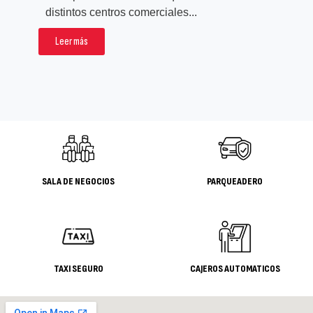
rea
distintos centros comerciales...
pro
Leer más
L
SALA DE NEGOCIOS
PARQUEADERO
TAXI SEGURO
CAJEROS AUTOMATICOS