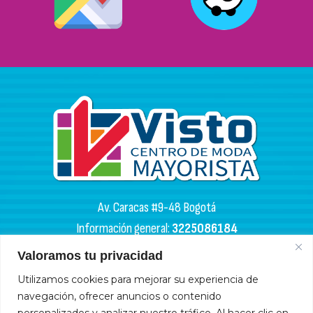
Av. Caracas #9-48 Bogotá
Información general:
3225086184
PQR:
3102133050
Valoramos tu privacidad
HORARIOS DE APERTURA
Utilizamos cookies para mejorar su experiencia de
navegación, ofrecer anuncios o contenido
Miércoles y sábados: 4:00 a. m. - 6:00 p. m.
personalizados y analizar nuestro tráfico. Al hacer clic en