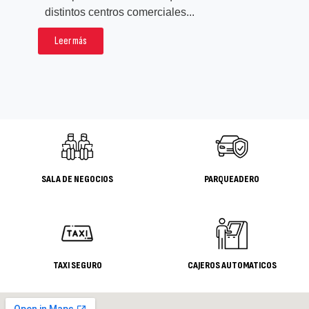
rea
distintos centros comerciales...
pro
Leer más
L
SALA DE NEGOCIOS
PARQUEADERO
TAXI SEGURO
CAJEROS AUTOMATICOS