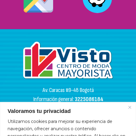
Av. Caracas #9-48 Bogotá
Información general:
3225086184
PQR:
3102133050
Valoramos tu privacidad
HORARIOS DE APERTURA
Utilizamos cookies para mejorar su experiencia de
navegación, ofrecer anuncios o contenido
Miércoles y sábados: 4:00 a. m. - 6:00 p. m.
personalizados y analizar nuestro tráfico. Al hacer clic en