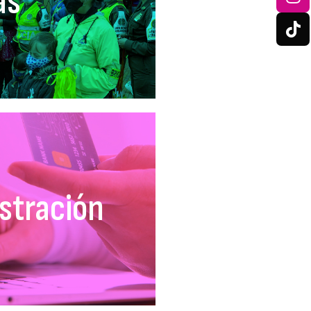
as
stración