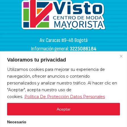
Av. Caracas #9-48 Bogotá
Información general:
3225086184
PQR:
3102133050
Valoramos tu privacidad
HORARIOS DE APERTURA
Utilizamos cookies para mejorar su experiencia de
navegación, ofrecer anuncios o contenido
Miércoles y sábados: 4:00 a. m. - 6:00 p. m.
personalizados y analizar nuestro tráfico. Al hacer clic en
Lunes, martes, jueves y viernes: 9:00 a. m. - 6:00 p. m.
"Aceptar", acepta nuestro uso de
cookies.
Política De Protección Datos Personales
Domingos y festivos: 10:00 a. m. - 5:00 p .m.
Aceptar
HORARIOS DE ADMINISTRACIÓN
Necesario
Lunes a viernes: 9:00 a.m. - 6:00 p.m.