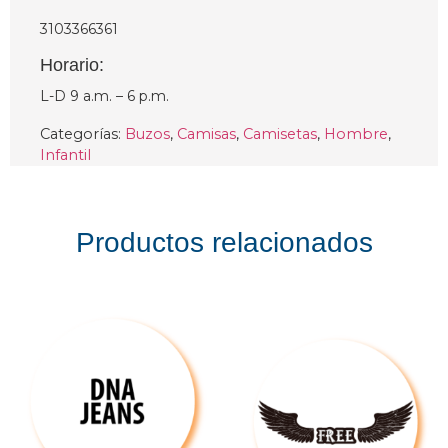
3103366361
Horario:
L-D 9 a.m. – 6 p.m.
Categorías:
Buzos
,
Camisas
,
Camisetas
,
Hombre
,
Infantil
Productos relacionados