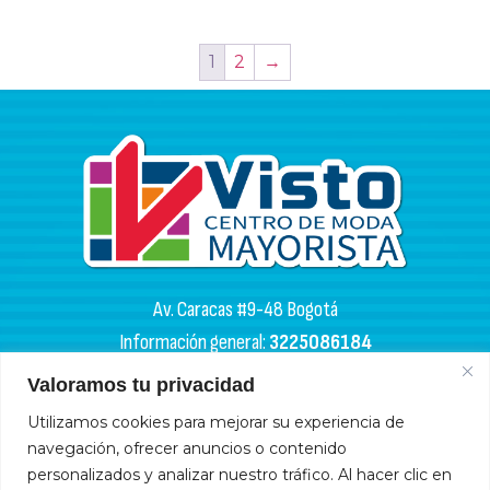
1
2
→
Av. Caracas #9-48 Bogotá
Información general:
3225086184
PQR:
3102133050
Valoramos tu privacidad
HORARIOS DE APERTURA
Utilizamos cookies para mejorar su experiencia de
navegación, ofrecer anuncios o contenido
Miércoles y sábados: 4:00 a. m. - 6:00 p. m.
personalizados y analizar nuestro tráfico. Al hacer clic en