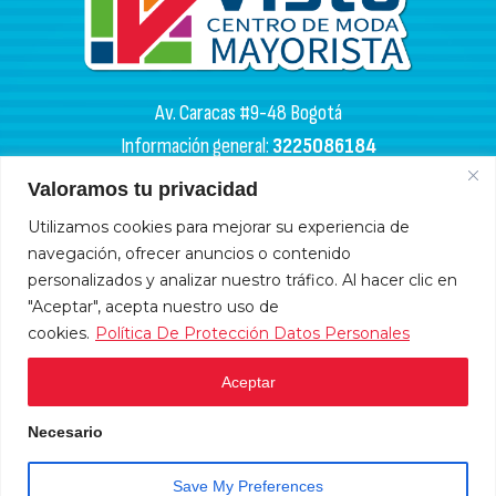
Av. Caracas #9-48 Bogotá
Información general:
3225086184
PQR:
3102133050
Valoramos tu privacidad
HORARIOS DE APERTURA
Utilizamos cookies para mejorar su experiencia de
navegación, ofrecer anuncios o contenido
Miércoles y sábados: 4:00 a. m. - 6:00 p. m.
personalizados y analizar nuestro tráfico. Al hacer clic en
Lunes, martes, jueves y viernes: 9:00 a. m. - 6:00 p. m.
"Aceptar", acepta nuestro uso de
cookies.
Política De Protección Datos Personales
Domingos y festivos: 10:00 a. m. - 5:00 p .m.
Aceptar
HORARIOS DE ADMINISTRACIÓN
Necesario
Lunes a viernes: 9:00 a.m. - 6:00 p.m.
Sábados: 9:00 a.m. - 12 m.
Atención en línea
Save My Preferences