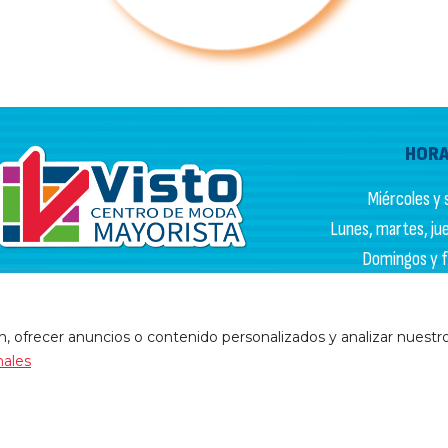
HORA
Miércoles y s
Lunes, martes, juev
Domingos y fe
Av. Caracas #9-48 Bogotá
HORARIO
Información general:
3225086184
 ofrecer anuncios o contenido personalizados y analizar nuestro t
PQR:
3102133050
Lunes a vi
nales
Sába