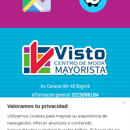
Av. Caracas #9-48 Bogotá
Información general:
3225086184
PQR:
3102133050
Valoramos tu privacidad
HORARIOS DE APERTURA
Utilizamos cookies para mejorar su experiencia de
navegación, ofrecer anuncios o contenido
Miércoles y sábados: 4:00 a. m. - 6:00 p. m.
personalizados y analizar nuestro tráfico. Al hacer clic en