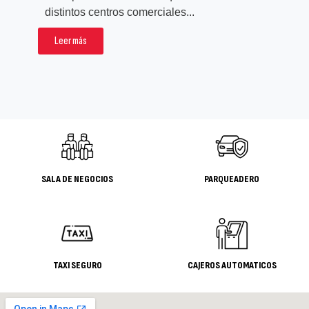
rea
distintos centros comerciales...
pro
Leer más
L
SALA DE NEGOCIOS
PARQUEADERO
TAXI SEGURO
CAJEROS AUTOMATICOS