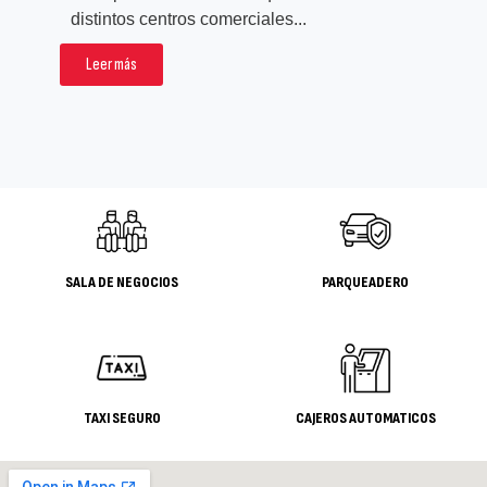
rea
distintos centros comerciales...
pro
Leer más
L
SALA DE NEGOCIOS
PARQUEADERO
TAXI SEGURO
CAJEROS AUTOMATICOS