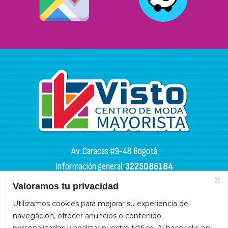
Av. Caracas #9-48 Bogotá
Información general:
3225086184
PQR:
3102133050
Valoramos tu privacidad
HORARIOS DE APERTURA
Utilizamos cookies para mejorar su experiencia de
navegación, ofrecer anuncios o contenido
Miércoles y sábados: 4:00 a. m. - 6:00 p. m.
personalizados y analizar nuestro tráfico. Al hacer clic en