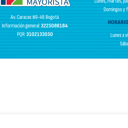
Lunes, martes, juev
Domingos y fe
Av. Caracas #9-48 Bogotá
HORARIO
Información general:
3225086184
PQR:
3102133050
Lunes a vi
Sába