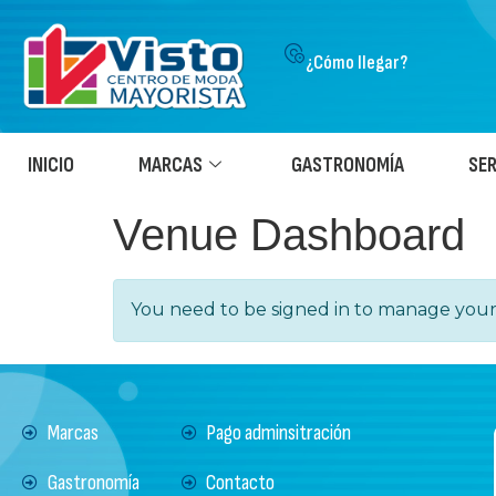
¿Cómo llegar?
INICIO
MARCAS
GASTRONOMÍA
SER
Venue Dashboard
You need to be signed in to manage your 
Marcas
Pago adminsitración
Gastronomía
Contacto