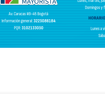
Lunes, martes, juev
Domingos y fe
Av. Caracas #9-48 Bogotá
HORARIO
Información general:
3225086184
PQR:
3102133050
Lunes a vi
Sába