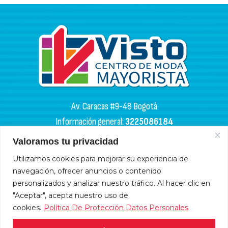
Av. Caracas #9-48 Bogotá
Información general:
3225086184
PQR:
3102133050
Valoramos tu privacidad
HORARIOS DE APERTURA
Utilizamos cookies para mejorar su experiencia de
navegación, ofrecer anuncios o contenido
Miércoles y sábados: 4:00 a. m. - 6:00 p. m.
personalizados y analizar nuestro tráfico. Al hacer clic en
Lunes, martes, jueves y viernes: 9:00 a. m. - 6:00 p. m.
"Aceptar", acepta nuestro uso de
cookies.
Política De Protección Datos Personales
Domingos y festivos: 10:00 a. m. - 5:00 p .m.