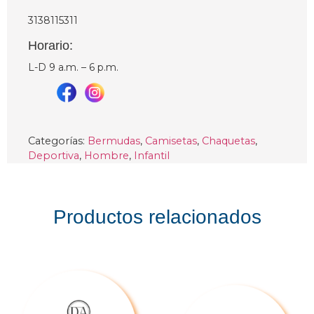
3138115311
Horario:
L-D 9 a.m. – 6 p.m.
Categorías:
Bermudas
,
Camisetas
,
Chaquetas
,
Deportiva
,
Hombre
,
Infantil
Productos relacionados