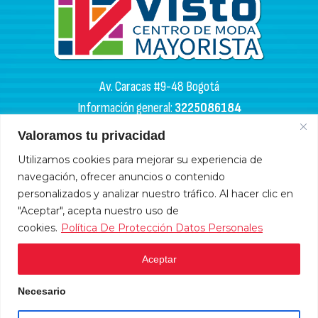
Av. Caracas #9-48 Bogotá
Información general:
3225086184
PQR:
3102133050
Valoramos tu privacidad
HORARIOS DE APERTURA
Utilizamos cookies para mejorar su experiencia de
navegación, ofrecer anuncios o contenido
Miércoles y sábados: 4:00 a. m. - 6:00 p. m.
personalizados y analizar nuestro tráfico. Al hacer clic en
Lunes, martes, jueves y viernes: 9:00 a. m. - 6:00 p. m.
"Aceptar", acepta nuestro uso de
cookies.
Política De Protección Datos Personales
Domingos y festivos: 10:00 a. m. - 5:00 p .m.
Aceptar
HORARIOS DE ADMINISTRACIÓN
Necesario
Lunes a viernes: 9:00 a.m. - 6:00 p.m.
Sábados: 9:00 a.m. - 12 m.
Atención en línea