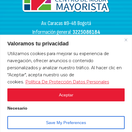
Av. Caracas #9-48 Bogotá
Información general:
3225086184
PQR:
3102133050
Valoramos tu privacidad
HORARIOS DE APERTURA
Utilizamos cookies para mejorar su experiencia de
navegación, ofrecer anuncios o contenido
Miércoles y sábados: 4:00 a. m. - 6:00 p. m.
personalizados y analizar nuestro tráfico. Al hacer clic en
Lunes, martes, jueves y viernes: 9:00 a. m. - 6:00 p. m.
"Aceptar", acepta nuestro uso de
cookies.
Política De Protección Datos Personales
Domingos y festivos: 10:00 a. m. - 5:00 p .m.
Aceptar
HORARIOS DE ADMINISTRACIÓN
Necesario
Lunes a viernes: 9:00 a.m. - 6:00 p.m.
Sábados: 9:00 a.m. - 12 m.
Atención en línea
Save My Preferences
Open c