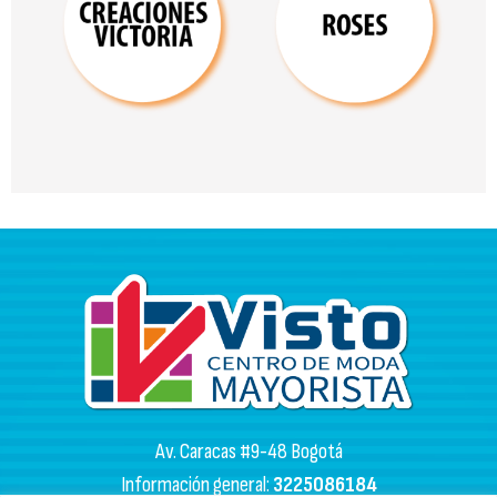
Av. Caracas #9-48 Bogotá
Información general:
3225086184