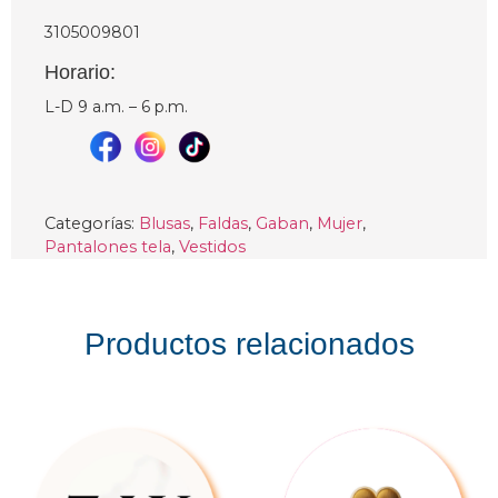
3105009801
Horario:
L-D 9 a.m. – 6 p.m.
Categorías:
Blusas
,
Faldas
,
Gaban
,
Mujer
,
Pantalones tela
,
Vestidos
Productos relacionados