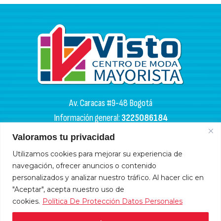
Av. Caracas #9-48 Bogotá
Información general:
3225086184
PQR:
3102133050
Valoramos tu privacidad
HORARIOS DE APERTURA
Utilizamos cookies para mejorar su experiencia de
navegación, ofrecer anuncios o contenido
Miércoles y sábados: 4:00 a. m. - 6:00 p. m.
personalizados y analizar nuestro tráfico. Al hacer clic en
Lunes, martes, jueves y viernes: 9:00 a. m. - 6:00 p. m.
"Aceptar", acepta nuestro uso de
cookies.
Política De Protección Datos Personales
Domingos y festivos: 10:00 a. m. - 5:00 p .m.