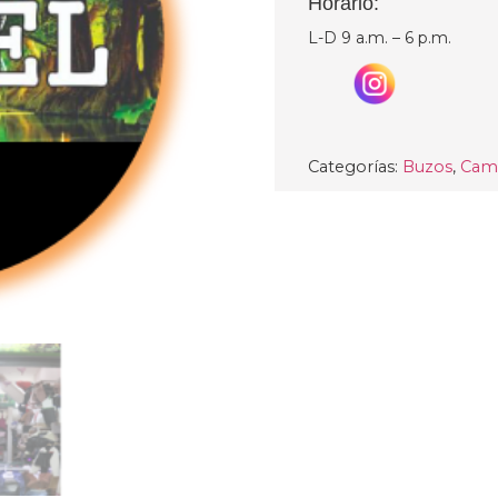
Horario:
L-D 9 a.m. – 6 p.m.
Categorías:
Buzos
,
Cami