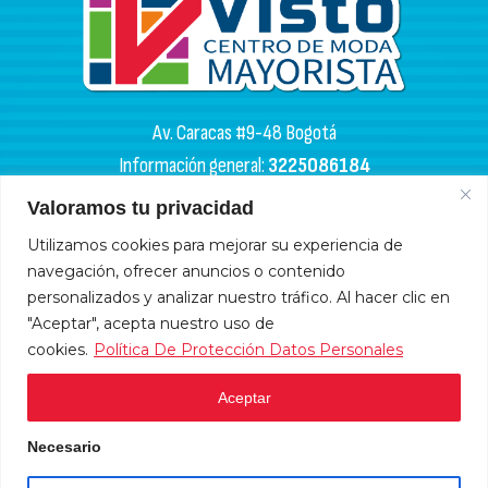
Av. Caracas #9-48 Bogotá
Información general:
3225086184
PQR:
3102133050
Valoramos tu privacidad
HORARIOS DE APERTURA
Utilizamos cookies para mejorar su experiencia de
navegación, ofrecer anuncios o contenido
Miércoles y sábados: 4:00 a. m. - 6:00 p. m.
personalizados y analizar nuestro tráfico. Al hacer clic en
Lunes, martes, jueves y viernes: 9:00 a. m. - 6:00 p. m.
"Aceptar", acepta nuestro uso de
cookies.
Política De Protección Datos Personales
Domingos y festivos: 10:00 a. m. - 5:00 p .m.
Aceptar
HORARIOS DE ADMINISTRACIÓN
Necesario
Lunes a viernes: 9:00 a.m. - 6:00 p.m.
Sábados: 9:00 a.m. - 12 m.
Atención en línea