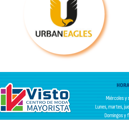
HORA
Miércoles y s
Lunes, martes, juev
Domingos y fe
Av. Caracas #9-48 Bogotá
HORARIO