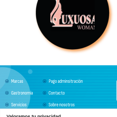
Marcas
Pago adminsitración
Gastronomía
Contacto
Servicios
Sobre nosotros
Noticias
Política de Protección
Valoramos tu privacidad