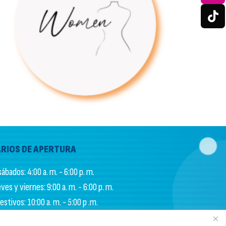
RIOS DE APERTURA
ábados: 4:00 a. m. - 6:00 p. m.
es y viernes: 9:00 a. m. - 6:00 p. m.
stivos: 10:00 a. m. - 5:00 p .m.
S DE ADMINISTRACIÓN