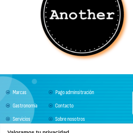
Marcas
Pago adminsitración
Gastronomía
Contacto
Servicios
Sobre nosotros
Noticias
Política de Protección
Valoramos tu privacidad