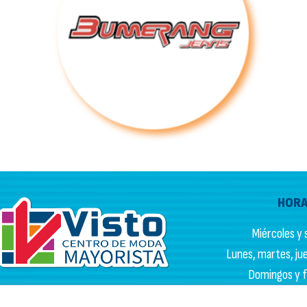
HORA
Miércoles y s
Lunes, martes, juev
Domingos y fe
Av. Caracas #9-48 Bogotá
HORARIO