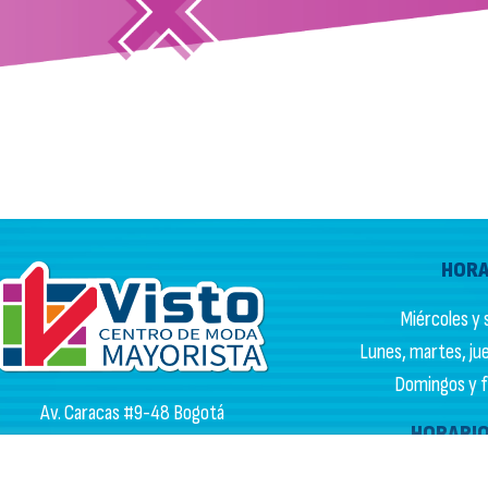
HORA
Miércoles y s
Lunes, martes, juev
Domingos y fe
Av. Caracas #9-48 Bogotá
HORARIO
Información general:
3225086184
PQR:
3102133050
Lunes a vi