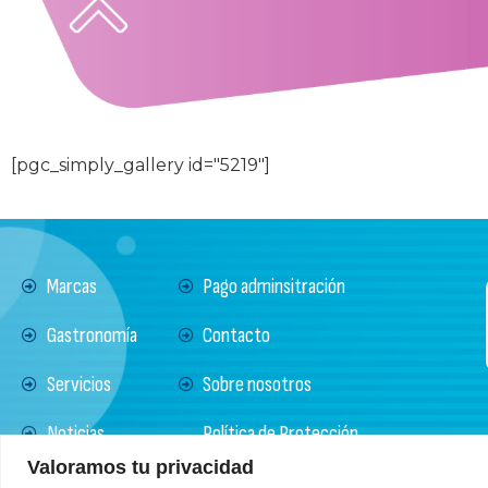
[pgc_simply_gallery id="5219"]
Marcas
Pago adminsitración
Gastronomía
Contacto
Servicios
Sobre nosotros
Noticias
Política de Protección
Tratamiento Datos
Valoramos tu privacidad